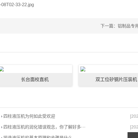
下一篇：铝制品专
长台面校直机
双工位矽钢片压装机
四柱液压机为何如此受欢迎
[20
四柱液压机的润化错误观念，你了解好多···
[20
锻造液压机的基本原理和步骤是什么
[20