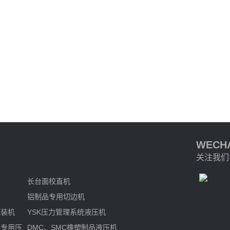
WECH
关注我们
长台面校直机
铝制品专用切边机
压装机
YSK压力管理系统液压机
装专用压
DMC、SMC橡塑制品液压机