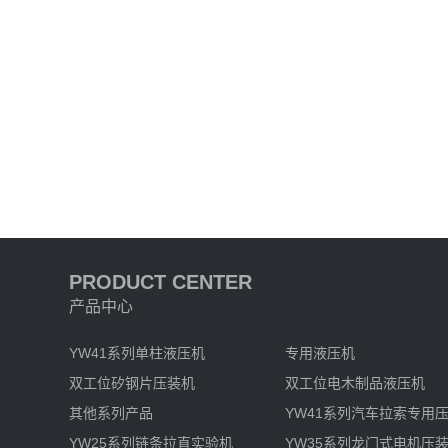
PRODUCT CENTER
产品中心
YW41系列单柱液压机
专用液压机
双工位矽钢片压装机
双工位电木制品液压机
其他系列产品
YW41系列汽车拉索专用
YW25系列链条拉直实验机
YW35系列龙门式电机压