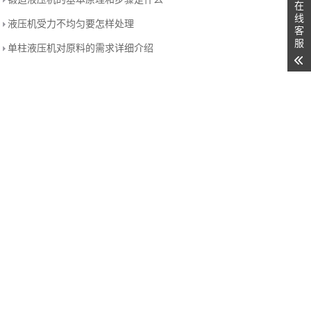
在
线
液压机受力不均匀要怎样处理
[20
客
服
单柱液压机对原料的需求详细介绍
[20